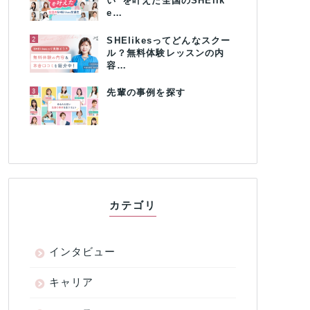
い”を叶えた全国のSHElik
e…
2
SHElikesってどんなスクー
ル？無料体験レッスンの内
容…
3
先輩の事例を探す
カテゴリ
インタビュー
キャリア