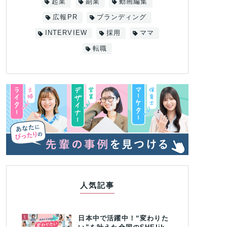
起業
副業
動画編集
広報PR
ブランディング
INTERVIEW
採用
ママ
転職
人気記事
1
日本中で活躍中！“変わりた