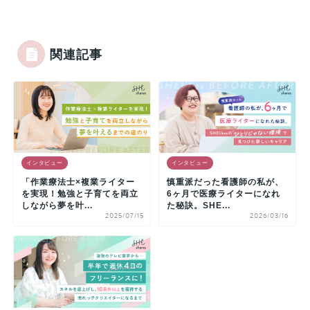
関連記事
インタビュー
インタビュー
「作業療法士×複業ライター
慎重派だった看護師の私が、
を実現！勉強と子育てを両立
6ヶ月で医療ライターになれ
しながら夢を叶...
た秘訣。SHE...
2025/07/15
2026/03/16