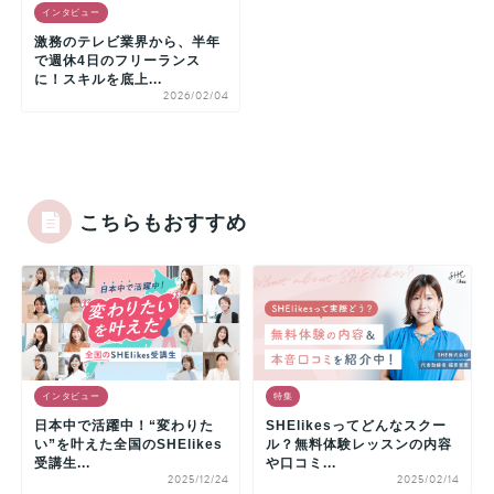
インタビュー
激務のテレビ業界から、半年
で週休4日のフリーランス
に！スキルを底上...
2026/02/04
こちらもおすすめ
インタビュー
特集
日本中で活躍中！“変わりた
SHElikesってどんなスクー
い”を叶えた全国のSHElikes
ル？無料体験レッスンの内容
受講生...
や口コミ...
2025/12/24
2025/02/14