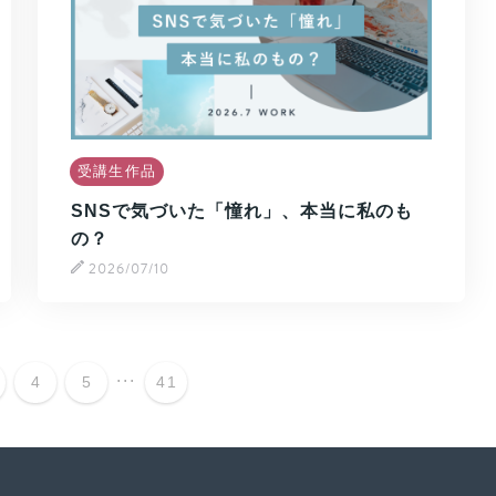
受講生作品
SNSで気づいた「憧れ」、本当に私のも
の？
2026/07/10
...
4
5
41