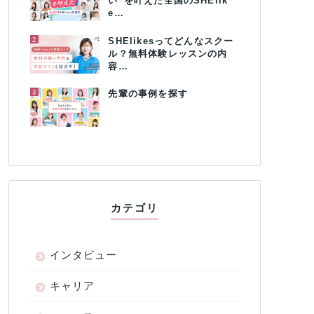
い”を叶えた全国のSHElik
e…
2
SHElikesってどんなスクー
ル？無料体験レッスンの内
容…
3
先輩の事例を探す
カテゴリ
インタビュー
キャリア