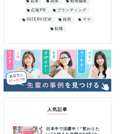
起業
副業
動画編集
広報PR
ブランディング
INTERVIEW
採用
ママ
転職
人気記事
1
日本中で活躍中！“変わりた