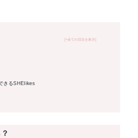
+全ての目次を表示
るSHElikes
み？