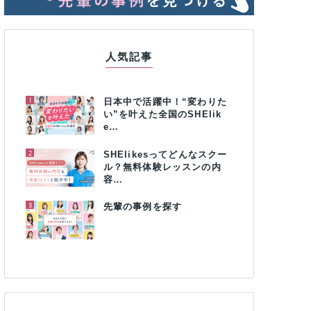
人気記事
1
日本中で活躍中！“変わりた
い”を叶えた全国のSHElik
e…
2
SHElikesってどんなスクー
ル？無料体験レッスンの内
容…
3
先輩の事例を探す