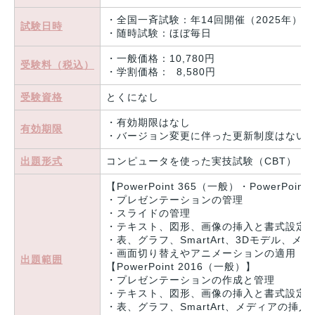
・全国一斉試験：年14回開催（2025年）
試験日時
・随時試験：ほぼ毎日
・一般価格：10,780円
受験料（税込）
・学割価格： 8,580円
受験資格
とくになし
・有効期限はなし
有効期限
・バージョン変更に伴った更新制度はない
出題形式
コンピュータを使った実技試験（CBT）
【PowerPoint 365（一般）・PowerPoin
・プレゼンテーションの管理
・スライドの管理
・テキスト、図形、画像の挿入と書式設定
・表、グラフ、SmartArt、3Dモデル、メ
・画面切り替えやアニメーションの適用
出題範囲
【PowerPoint 2016（一般）】
・プレゼンテーションの作成と管理
・テキスト、図形、画像の挿入と書式設定
・表、グラフ、SmartArt、メディアの挿入