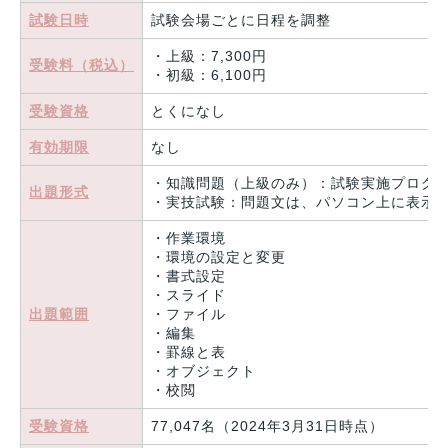
試験日時
試験会場ごとに日程を調整
・上級：7,300円
受験料（税込）
・初級：6,100円
受験資格
とくになし
有効期限
なし
・知識問題（上級のみ）：試験実施プログ
出題形式
・実技試験：問題文は、パソコン上に表示。
・作業環境
・環境の設定と変更
・書式設定
・スライド
出題範囲
・ファイル
・編集
・罫線と表
・オブジェクト
・校閲
受験資格
77,047名（2024年3月31日時点）