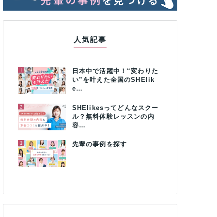
人気記事
1
日本中で活躍中！“変わりた
い”を叶えた全国のSHElik
e…
2
SHElikesってどんなスクー
ル？無料体験レッスンの内
容…
3
先輩の事例を探す