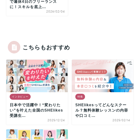
で週休4日のフリーランス
に！スキルを底上...
2026/02/04
こちらもおすすめ
インタビュー
特集
日本中で活躍中！“変わりた
SHElikesってどんなスクー
い”を叶えた全国のSHElikes
ル？無料体験レッスンの内容
受講生...
や口コミ...
2025/12/24
2025/02/14