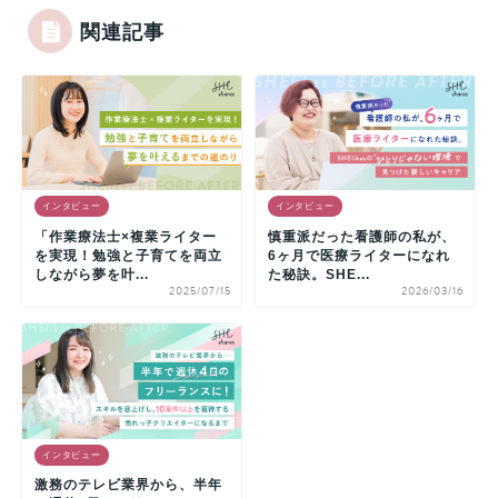
関連記事
インタビュー
インタビュー
「作業療法士×複業ライター
慎重派だった看護師の私が、
を実現！勉強と子育てを両立
6ヶ月で医療ライターになれ
しながら夢を叶...
た秘訣。SHE...
2025/07/15
2026/03/16
インタビュー
激務のテレビ業界から、半年