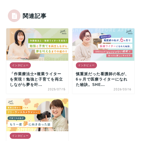
関連記事
インタビュー
インタビュー
「作業療法士×複業ライター
慎重派だった看護師の私が、
を実現！勉強と子育てを両立
6ヶ月で医療ライターになれ
しながら夢を叶...
た秘訣。SHE...
2025/07/15
2026/03/16
インタビュー