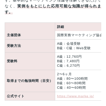
す。基本的なマーケティング理論を理解できるだけで
なく、
実例をもとにした応用可能な知識が得られま
す。
詳細
主催団体
国際実務マーケティング協会（I
A級：会場受験
受験方法
B級・C級：Web受験
A級：12,760円
受験料
B級：7,480円
C級：6,270円
2〜6ヶ月
A級：80〜100時間
取得までの勉強時間（目安）
B級：60〜80時間
C級：40〜60時間
公式サイト
https://www.marke.jp/