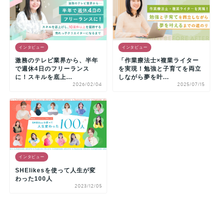
インタビュー
インタビュー
激務のテレビ業界から、半年
「作業療法士×複業ライター
で週休4日のフリーランス
を実現！勉強と子育てを両立
に！スキルを底上...
しながら夢を叶...
2026/02/04
2025/07/15
インタビュー
SHElikesを使って人生が変
わった100人
2023/12/05