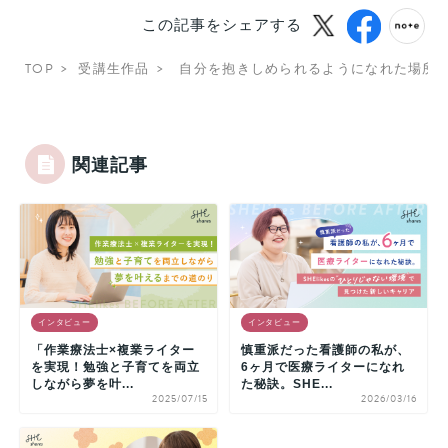
この記事をシェアする
TOP
受講生作品
自分を抱きしめられるようになれた場所
関連記事
インタビュー
インタビュー
「作業療法士×複業ライター
慎重派だった看護師の私が、
を実現！勉強と子育てを両立
6ヶ月で医療ライターになれ
しながら夢を叶...
た秘訣。SHE...
2025/07/15
2026/03/16