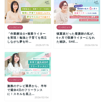
インタビュー
インタビュー
「作業療法士×複業ライター
慎重派だった看護師の私が、
を実現！勉強と子育てを両立
6ヶ月で医療ライターになれ
しながら夢を叶...
た秘訣。SHE...
2025/07/15
2026/03/16
インタビュー
激務のテレビ業界から、半年
で週休4日のフリーランス
に！スキルを底上...
2026/02/04