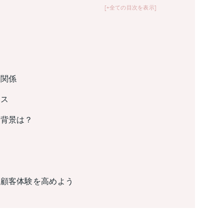
+全ての目次を表示
の関係
ビス
る背景は？
て顧客体験を高めよう