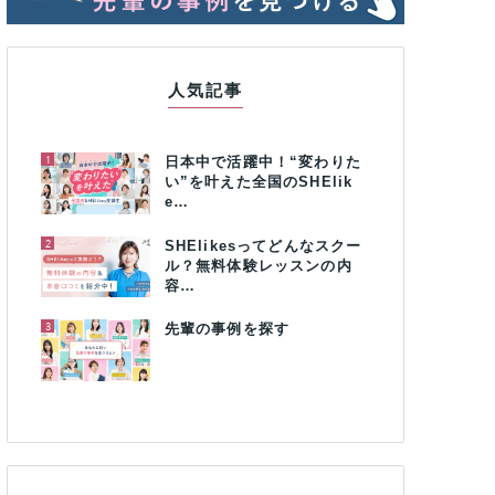
人気記事
1
日本中で活躍中！“変わりた
い”を叶えた全国のSHElik
e…
2
SHElikesってどんなスクー
ル？無料体験レッスンの内
容…
3
先輩の事例を探す