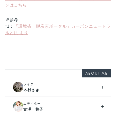
ンはこちら
※参考
*1：
「環境省 脱炭素ポータル」カーボンニュートラ
ルとは より
ABOUT ME
ライター
木村さき
エディター
古澤 椋子