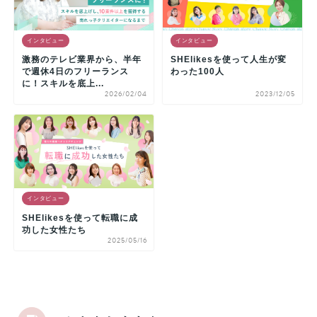
インタビュー
インタビュー
激務のテレビ業界から、半年
SHElikesを使って人生が変
で週休4日のフリーランス
わった100人
に！スキルを底上...
2026/02/04
2023/12/05
インタビュー
SHElikesを使って転職に成
功した女性たち
2025/05/16