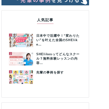
人気記事
1
日本中で活躍中！“変わりた
い”を叶えた全国のSHElik
e…
2
SHElikesってどんなスクー
ル？無料体験レッスンの内
容…
3
先輩の事例を探す