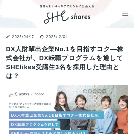
2023/04/17
2025/12/01
DX人財輩出企業No.1を目指すコク―株
式会社が、DX転職プログラムを通して
SHElikes受講生3名を採用した理由と
は？