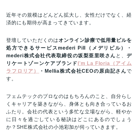
近年その規模はどんどん拡大し、女性だけでなく、経
済的にも期待が高まってきています。
登壇していただくのは
オンライン診療で低用量ピルを
処方できるサービスmederi Pill（メデリピル）・
mederi株式会社代表取締役の坂梨亜里咲さん
と、
デ
リケートゾーンケアブランド
I’m La Floria（アイム
ラフロリア）
・Mellia株式会社CEOの原由記さん
で
す。
フェムテックのプロなのはもちろんのこと、自分らし
くキャリアを築きながら、身体とも向き合っているお
ふたり。会社の代表という多忙な立場ながら、軽やか
に日々を過ごしている秘訣はどこにあるのでしょう
か？SHE株式会社の小池彩加が伺っていきます。