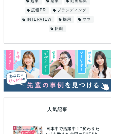
起業
副業
動画編集
広報PR
ブランディング
INTERVIEW
採用
ママ
転職
人気記事
1
日本中で活躍中！“変わりた