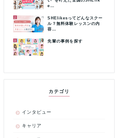
い”を叶えた全国のSHElik
e…
2
SHElikesってどんなスクー
ル？無料体験レッスンの内
容…
3
先輩の事例を探す
カテゴリ
インタビュー
キャリア