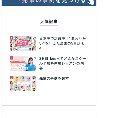
人気記事
1
日本中で活躍中！“変わりた
い”を叶えた全国のSHElik
e…
2
SHElikesってどんなスクー
ル？無料体験レッスンの内
容…
3
先輩の事例を探す