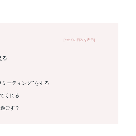
+全ての目次を表示
える
りミーティング’’をする
えてくれる
う過ごす？