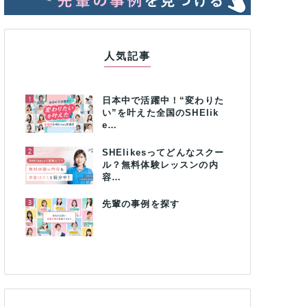
人気記事
1
日本中で活躍中！“変わりた
い”を叶えた全国のSHElik
e…
2
SHElikesってどんなスクー
ル？無料体験レッスンの内
容…
3
先輩の事例を探す