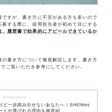
書ですが、書き方に不安がある方も多いので
応募する際に、採用担当者が初めて目にする
は、履歴書
で
効果的に
アピールできて
いる
か
書の書き方について徹底解説します。書き方
までご覧いただき参考にしてください。
2026/06/24
ど一歩踏み出せないあなたへ｜SHElikes
ートや選ばれる理由を徹底紹…