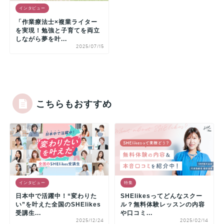
インタビュー
「作業療法士×複業ライター
を実現！勉強と子育てを両立
しながら夢を叶...
2025/07/15
こちらもおすすめ
インタビュー
特集
日本中で活躍中！“変わりた
SHElikesってどんなスクー
い”を叶えた全国のSHElikes
ル？無料体験レッスンの内容
受講生...
や口コミ...
2025/12/24
2025/02/14