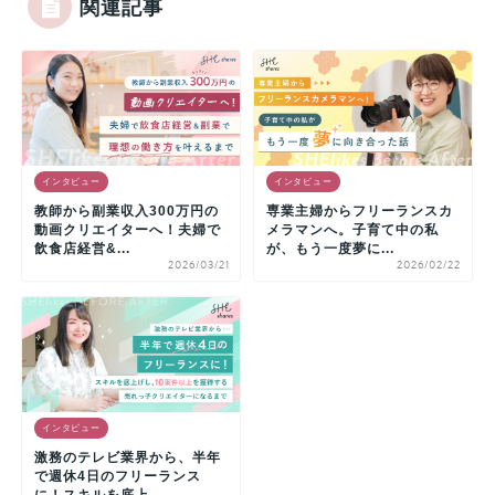
関連記事
インタビュー
インタビュー
教師から副業収入300万円の
専業主婦からフリーランスカ
動画クリエイターへ！夫婦で
メラマンへ。子育て中の私
飲食店経営&...
が、もう一度夢に...
2026/03/21
2026/02/22
インタビュー
激務のテレビ業界から、半年
で週休4日のフリーランス