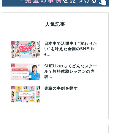
人気記事
1
日本中で活躍中！“変わりた
い”を叶えた全国のSHElik
e…
2
SHElikesってどんなスクー
ル？無料体験レッスンの内
容…
3
先輩の事例を探す