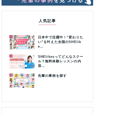
人気記事
1
日本中で活躍中！“変わりた
い”を叶えた全国のSHElik
e…
2
SHElikesってどんなスクー
ル？無料体験レッスンの内
容…
3
先輩の事例を探す