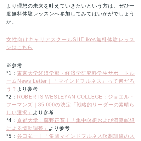
より理想の未来を叶えていきたいという方は、ぜひ一
度無料体験レッスンへ参加してみてはいかがでしょう
か。
女性向けキャリアスクールSHElikes無料体験レッス
ンはこちら
※参考
*1：
東京大学経済学部・経済学研究科学生サポートル
ームNews Letter｜『マインドフルネス』って何だろ
う？
より参考
*2：
ROBERTS WESLEYAN COLLEGE：ジョエル・
フーマンズ｜35,000の決定「戦略的リーダーの素晴ら
しい選択」
より参考
*4：
京都大学：藤野正寛｜「集中瞑想および洞察瞑想
による情動調整」
より参考
*5：
谷口弘一｜「集団マインドフルネス瞑想訓練のス