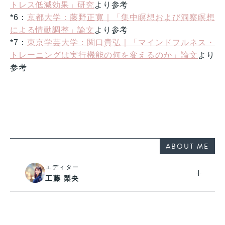
トレス低減効果」研究
より参考
*6：​​
京都大学：藤野正寛｜「集中瞑想および洞察瞑想
による情動調整」論文
より参考
*7：
東京学芸大学：関口貴弘｜「マインドフルネス・
トレーニングは実行機能の何を変えるのか」論文
より
参考
ABOUT ME
エディター
工藤 梨央