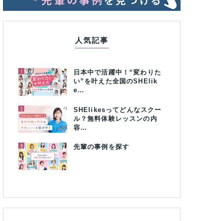
人気記事
1
日本中で活躍中！“変わりた
い”を叶えた全国のSHElik
e…
2
SHElikesってどんなスクー
ル？無料体験レッスンの内
容…
3
先輩の事例を探す