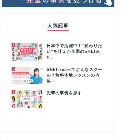
人気記事
1
日本中で活躍中！“変わりた
い”を叶えた全国のSHElik
e…
2
SHElikesってどんなスクー
ル？無料体験レッスンの内
容…
3
先輩の事例を探す