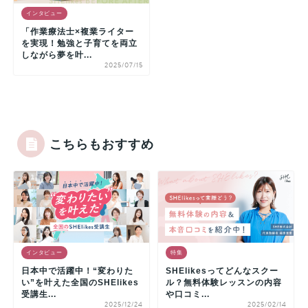
インタビュー
「作業療法士×複業ライター
を実現！勉強と子育てを両立
しながら夢を叶...
2025/07/15
こちらもおすすめ
インタビュー
特集
日本中で活躍中！“変わりた
SHElikesってどんなスクー
い”を叶えた全国のSHElikes
ル？無料体験レッスンの内容
受講生...
や口コミ...
2025/12/24
2025/02/14