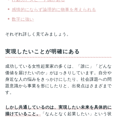
感情的にならず論理的に物事を考えられる
数字に強い
それぞれ詳しく見てみましょう。
実現したいことが明確にある
成功している女性起業家の多くは、「誰に」「どんな
価値を届けたいのか」がはっきりしています。自分や
身近な人の悩みをきっかけにしたり、社会課題への問
題意識から事業を形にしたりと、出発点はさまざまで
す。
しかし共通しているのは、実現したい未来を具体的に
描けていること。
「なんとなく起業したい」という状