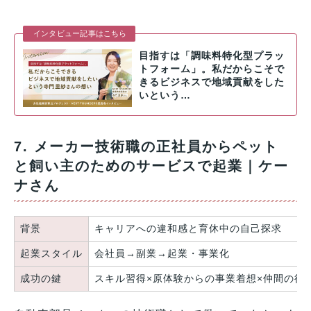
インタビュー記事はこちら
目指すは「調味料特化型プラッ
トフォーム」。私だからこそで
きるビジネスで地域貢献をした
いという…
7. メーカー技術職の正社員からペット
と飼い主のためのサービスで起業｜ケー
ナさん
背景
キャリアへの違和感と育休中の自己探求
起業スタイル
会社員→副業→起業・事業化
成功の鍵
スキル習得×原体験からの事業着想×仲間の後