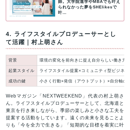
師。大学院進学やMBAでも叶え
られなかった夢をSHElikesで
叶…
4. ライフスタイルプロデューサーとし
て活躍｜村上萌さん
背景
環境の変化を前向きに捉え自分らしい働き方
起業スタイル
ライフスタイル提案×コミュニティ型ビジネス
成功の鍵
小さく行動×発信（アウトプット）×自分軸の
Webマガジン「NEXTWEEKEND」代表の村上萌さ
ん。ライフスタイルプロデューサーとして、北海道と
東京を行き来しながら、季節の楽しみと小さな工夫を
提案する活動をしています。遠くの未来を見ることよ
りも「今を全力で生きる」「短期的な目標を着実に叶