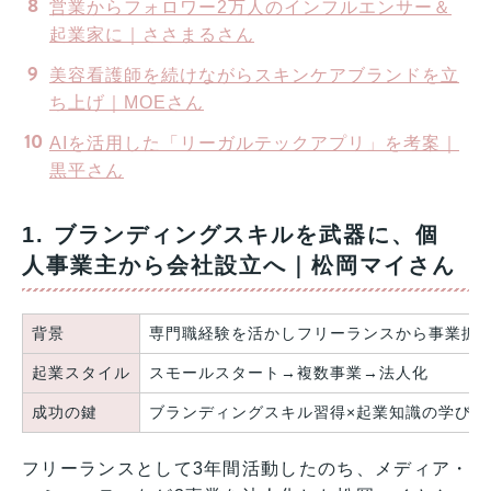
営業からフォロワー2万人のインフルエンサー＆
起業家に｜ささまるさん
美容看護師を続けながらスキンケアブランドを立
ち上げ｜MOEさん
AIを活用した「リーガルテックアプリ」を考案｜
黒平さん
1. ブランディングスキルを武器に、個
人事業主から会社設立へ｜松岡マイさん
背景
専門職経験を活かしフリーランスから事業拡
起業スタイル
スモールスタート→複数事業→法人化
成功の鍵
ブランディングスキル習得×起業知識の学び直
フリーランスとして3年間活動したのち、メディア・