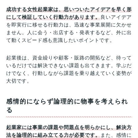
成功する女性起業家は、思いついたアイデアを早く形
にして検証していく行動力があります。
良いアイデア
を即実行に移せる行動力は、迅速な事業展開に欠かせ
ません。人に会う・出店する・発表するなど、外に出
て動くスピード感も意識したいポイントです。
起業後は、資金繰りや顧客・販路の開拓など、待って
いるだけでは解決できない課題も出てきます。学ぶだ
けでなく、行動しながら課題を乗り越えていく姿勢が
大切です。
感情的にならず論理的に物事を考えられ
る
起業家には事業の課題や問題点を明らかにし、解決方
法を論理的に組み立てる力が必要です。
また、感情に