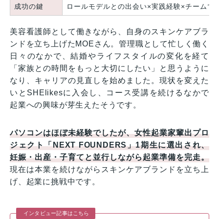
成功の鍵
ロールモデルとの出会い×実践経験×チームで
美容看護師として働きながら、自身のスキンケアブラ
ンドを立ち上げたMOEさん。管理職として忙しく働く
日々のなかで、結婚やライフスタイルの変化を経て
「家族との時間をもっと大切にしたい」と思うように
なり、キャリアの見直しを始めました。現状を変えた
いとSHElikesに入会し、コース受講を続けるなかで
起業への興味が芽生えたそうです。
パソコンはほぼ未経験でしたが、女性起業家輩出プロ
ジェクト「NEXT FOUNDERS」1期生に選出され、
妊娠・出産・子育てと並行しながら起業準備を完走。
現在は本業を続けながらスキンケアブランドを立ち上
げ、起業に挑戦中です。
インタビュー記事はこちら