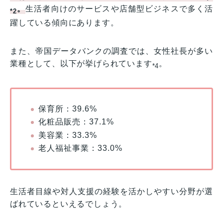
。
生活者向けのサービスや店舗型ビジネスで多く活
*2
躍している傾向にあります。
また、帝国データバンクの調査では、女性社長が多い
業種として、以下が挙げられています
。
*4
保育所：39.6%
化粧品販売：37.1%
美容業：33.3%
老人福祉事業：33.0%
生活者目線や対人支援の経験を活かしやすい分野が選
ばれているといえるでしょう。