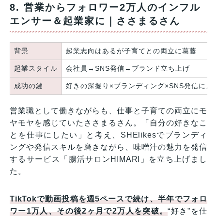
8. 営業からフォロワー2万人のインフル
エンサー＆起業家に｜ささまるさん
背景
起業志向はあるが子育てとの両立に葛藤
起業スタイル
会社員→SNS発信→ブランド立ち上げ
成功の鍵
好きの深掘り×ブランディング×SNS発信によ
営業職として働きながらも、仕事と子育ての両立にモ
ヤモヤを感じていたささまるさん。「自分の好きなこ
とを仕事にしたい」と考え、SHElikesでブランディ
ングや発信スキルを磨きながら、味噌汁の魅力を発信
するサービス「腸活サロンHIMARI」を立ち上げまし
た。
TikTokで動画投稿を週5ペースで続け、半年でフォロ
ワー1万人、その後2ヶ月で2万人を突破。
“好き”を仕