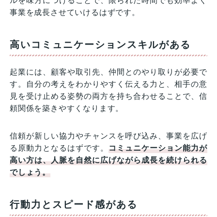
ルを味方につけることで、限られた時間でも効率よく
事業を成長させていけるはずです。
高いコミュニケーションスキルがある
起業には、顧客や取引先、仲間とのやり取りが必要で
す。自分の考えをわかりやすく伝える力と、相手の意
見を受け止める姿勢の両方を持ち合わせることで、信
頼関係を築きやすくなります。
信頼が新しい協力やチャンスを呼び込み、事業を広げ
る原動力となるはずです。
コミュニケーション能力が
高い方は、人脈を自然に広げながら成長を続けられる
でしょう。
行動力とスピード感がある