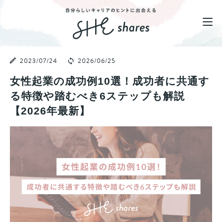
2023/07/24
2026/06/25
女性起業の成功例10選！成功者に共通す
る特徴や踏むべき6ステップも解説
【2026年最新】