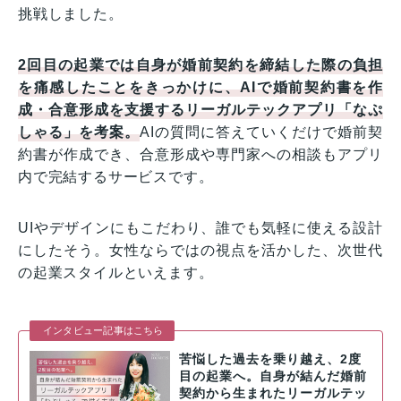
挑戦しました。
2回目の起業では自身が婚前契約を締結した際の負担
を痛感したことをきっかけに、AIで婚前契約書を作
成・合意形成を支援するリーガルテックアプリ「なぷ
しゃる」を考案。
AIの質問に答えていくだけで婚前契
約書が作成でき、合意形成や専門家への相談もアプリ
内で完結するサービスです。
UIやデザインにもこだわり、誰でも気軽に使える設計
にしたそう。女性ならではの視点を活かした、次世代
の起業スタイルといえます。
インタビュー記事はこちら
苦悩した過去を乗り越え、2度
目の起業へ。自身が結んだ婚前
契約から生まれたリーガルテッ