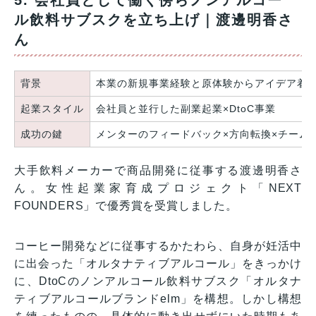
ル飲料サブスクを立ち上げ｜渡邊明香さ
ん
背景
本業の新規事業経験と原体験からアイデア着
起業スタイル
会社員と並行した副業起業×DtoC事業
成功の鍵
メンターのフィードバック×方向転換×チーム
大手飲料メーカーで商品開発に従事する渡邊明香さ
ん。女性起業家育成プロジェクト「NEXT
FOUNDERS」で優秀賞を受賞しました。
コーヒー開発などに従事するかたわら、自身が妊活中
に出会った「オルタナティブアルコール」をきっかけ
に、DtoCのノンアルコール飲料サブスク「オルタナ
ティブアルコールブランドelm」を構想。しかし構想