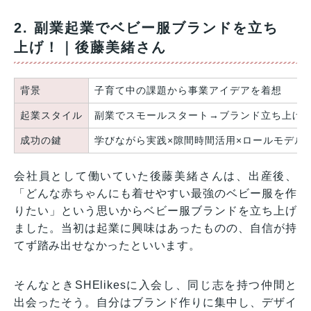
2. 副業起業でベビー服ブランドを立ち
上げ！｜後藤美緒さん
背景
子育て中の課題から事業アイデアを着想
起業スタイル
副業でスモールスタート→ブランド立ち上げ
成功の鍵
学びながら実践×隙間時間活用×ロールモデル
会社員として働いていた後藤美緒さんは、出産後、
「どんな赤ちゃんにも着せやすい最強のベビー服を作
りたい」という思いからベビー服ブランドを立ち上げ
ました。当初は起業に興味はあったものの、自信が持
てず踏み出せなかったといいます。
そんなときSHElikesに入会し、同じ志を持つ仲間と
出会ったそう。自分はブランド作りに集中し、デザイ