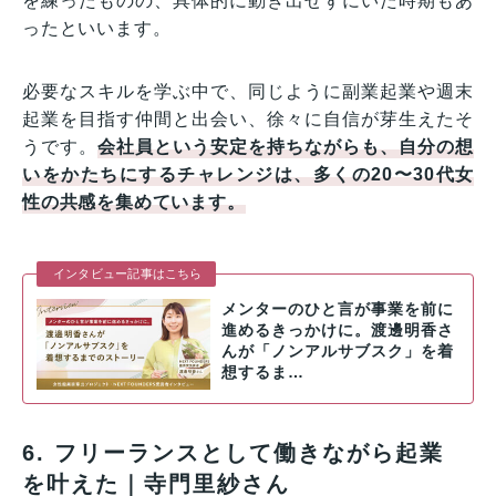
を練ったものの、具体的に動き出せずにいた時期もあ
ったといいます。
必要なスキルを学ぶ中で、同じように副業起業や週末
起業を目指す仲間と出会い、徐々に自信が芽生えたそ
うです。
会社員という安定を持ちながらも、自分の想
いをかたちにするチャレンジは、多くの20〜30代女
性の共感を集めています。
インタビュー記事はこちら
メンターのひと言が事業を前に
進めるきっかけに。渡邊明香さ
んが「ノンアルサブスク」を着
想するま…
6. フリーランスとして働きながら起業
を叶えた｜寺門里紗さん