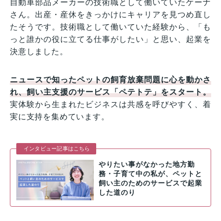
自動車部品メーカーの技術職として働いていたケーナ
さん。出産・産休をきっかけにキャリアを見つめ直し
たそうです。技術職として働いていた経験から、「も
っと誰かの役に立てる仕事がしたい」と思い、起業を
決意しました。
ニュースで知ったペットの飼育放棄問題に心を動かさ
れ、飼い主支援のサービス「ペテトテ」をスタート。
実体験から生まれたビジネスは共感を呼びやすく、着
実に支持を集めています。
インタビュー記事はこちら
やりたい事がなかった地方勤
務・子育て中の私が、ペットと
飼い主のためのサービスで起業
した道のり