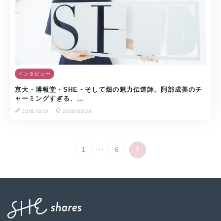
インタビュー
京大・博報堂・SHE・そして畑の魅力伝道師。阿部成美のチ
ャーミングすぎる、…
2018/10/01
2026/03/26
...
1
6
7