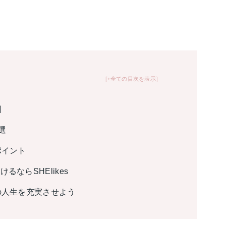
+全ての目次を表示
例
選
ポイント
ならSHElikes
の人生を充実させよう