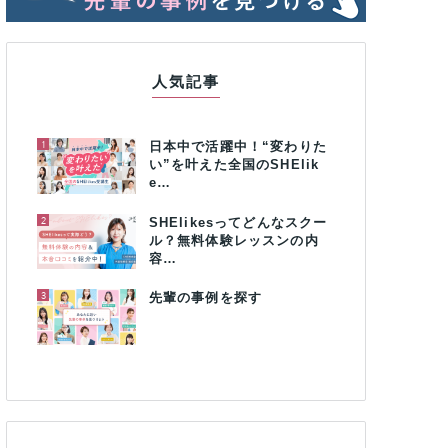
人気記事
1
日本中で活躍中！“変わりた
い”を叶えた全国のSHElik
e…
2
SHElikesってどんなスクー
ル？無料体験レッスンの内
容…
3
先輩の事例を探す