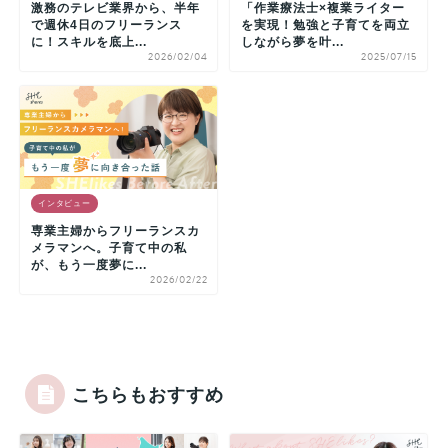
激務のテレビ業界から、半年
「作業療法士×複業ライター
で週休4日のフリーランス
を実現！勉強と子育てを両立
に！スキルを底上...
しながら夢を叶...
2026/02/04
2025/07/15
インタビュー
専業主婦からフリーランスカ
メラマンへ。子育て中の私
が、もう一度夢に...
2026/02/22
こちらもおすすめ