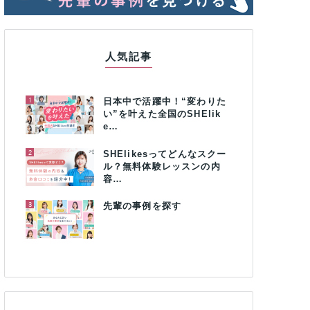
人気記事
1
日本中で活躍中！“変わりた
い”を叶えた全国のSHElik
e…
2
SHElikesってどんなスクー
ル？無料体験レッスンの内
容…
3
先輩の事例を探す