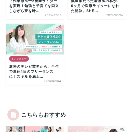
「作業療法士×複業ライター
慎重派だった看護師の私が、
を実現！勉強と子育てを両立
6ヶ月で医療ライターになれ
しながら夢を叶...
た秘訣。SHE...
2025/07/15
2026/03/16
インタビュー
激務のテレビ業界から、半年
で週休4日のフリーランス
に！スキルを底上...
2026/02/04
こちらもおすすめ