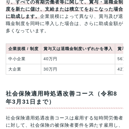
り、すべての有期労働者等に関して、賞与・退職金制
度を新たに儲け、支給または積立てをおこなった場合
に助成します。
企業規模によって異なり、賞与及び退
職金制度を同時に導入した場合は、さらに助成金額が
多くなっています。
企業規模 / 制度
賞与又は退職金制度いずれかを導入
賞与
中小企業
40万円
56万8
大企業
30万円
42万6
社会保険適用時処遇改善コース（令和8
年3月31日まで）
社会保険適用処遇改善コースは雇用する短時間労働者
に対して、社会保険の被保険者要件を満たす雇用し、