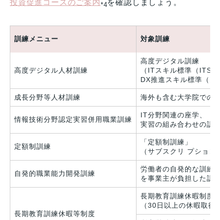
投資促進コースのご案内
を確認しましょう。
*4
訓練メニュー
対象訓練
高度デジタル訓練
高度デジタル人材訓練
（ITスキル標準（ITSS
DX推進スキル標準（D
成長分野等人材訓練
海外も含む大学院での
IT分野関連の座学、
情報技術分野認定実習併用職業訓練
実習の組み合わせの訓
「定額制訓練」
定額制訓練
（サブスクリ プション
労働者の自発的な訓練
自発的職業能力開発訓練
を事業主が負担した訓
長期教育訓練休暇制度
（30日以上の休暇取得
長期教育訓練休暇等制度