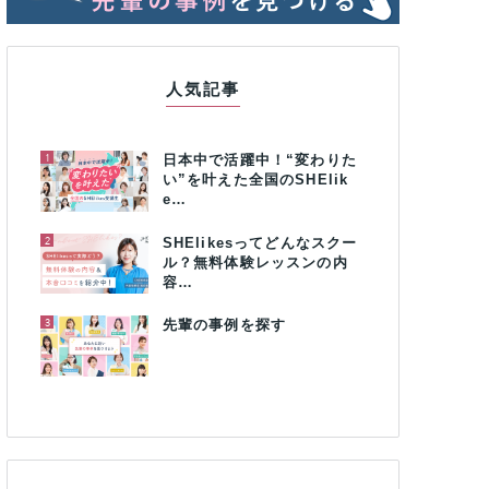
人気記事
1
日本中で活躍中！“変わりた
い”を叶えた全国のSHElik
e…
2
SHElikesってどんなスクー
ル？無料体験レッスンの内
容…
3
先輩の事例を探す