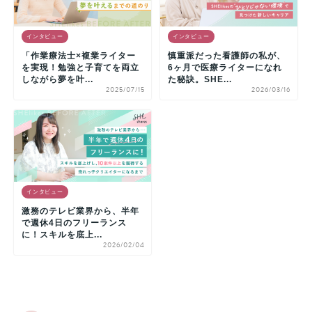
インタビュー
インタビュー
「作業療法士×複業ライター
慎重派だった看護師の私が、
を実現！勉強と子育てを両立
6ヶ月で医療ライターになれ
しながら夢を叶...
た秘訣。SHE...
2025/07/15
2026/03/16
インタビュー
激務のテレビ業界から、半年
で週休4日のフリーランス
に！スキルを底上...
2026/02/04