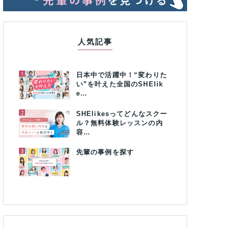
人気記事
1
日本中で活躍中！“変わりた
い”を叶えた全国のSHElik
e…
2
SHElikesってどんなスクー
ル？無料体験レッスンの内
容…
3
先輩の事例を探す