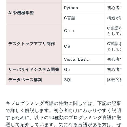
Python
初心者で
AIや機械学習
C言語
構造が複
C言語を
C＋＋
としてお
デスクトップアプリ制作
C言語を
C＃
としてお
Visual Basic
初心者で
サーバサイドシステム開発
Go
初心者で
データベース構築
SQL
比較的難
各プログラミング言語の特徴に関しては、下記の記事
で詳しく解説します。初心者向けにわかりやすく説明
するために、以下の10種類のプログラミング言語に厳
選して紹介しています。気になる言語がある方は、ぜ