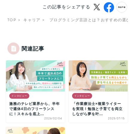
この記事をシェアする
TOP
キャリア
プログラミング言語とは？おすすめの選び
関連記事
インタビュー
インタビュー
激務のテレビ業界から、半年
「作業療法士×複業ライター
で週休4日のフリーランス
を実現！勉強と子育てを両立
に！スキルを底上...
しながら夢を叶...
2026/02/04
2025/07/15