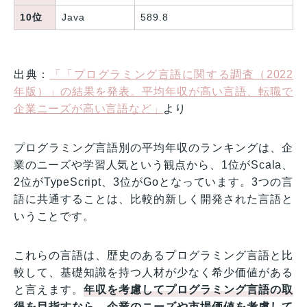
10位
Java
589.8
出典：
「「プログラミング言語に関する調査（2022
年版）」の結果を発表。平均年収が高い言語、転職で
企業ニーズが高い言語など」
より
プログラミング言語別の平均年収のランキングは、企
業のニーズや学習人気という観点から、1位がScala、
2位がTypeScript、3位がGoとなっています。3つの言
語に共通することは、比較的新しく開発された言語と
いうことです。
これらの言語は、歴史のあるプログラミング言語と比
較して、基礎知識を持つ人材が少なく希少価値がある
と言えます。
年収を考慮してプログラミング言語の取
得を目指すなら、企業のニーズや市場価値を考慮して