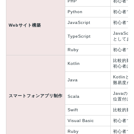
PHP
初心者で
Python
初心者で
JavaScript
初心者で
Webサイト構築
JavaScr
TypeScript
としてお
Ruby
初心者で
比較的難
Kotlin
初心者は
Kotli
Java
難易度が
Javaの
スマートフォンアプリ制作
Scala
位置付け
Swift
比較的難
Visual Basic
初心者で
Ruby
初心者で