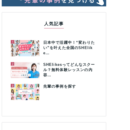
人気記事
1
日本中で活躍中！“変わりた
い”を叶えた全国のSHElik
e…
2
SHElikesってどんなスクー
ル？無料体験レッスンの内
容…
3
先輩の事例を探す