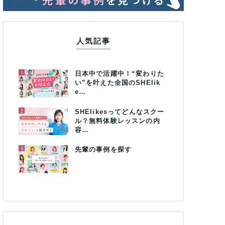
人気記事
1
日本中で活躍中！“変わりた
い”を叶えた全国のSHElik
e…
2
SHElikesってどんなスクー
ル？無料体験レッスンの内
容…
3
先輩の事例を探す