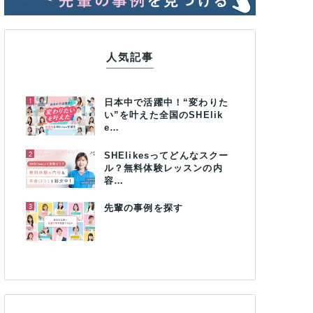
人気記事
1
日本中で活躍中！“変わりた
い”を叶えた全国のSHElik
e…
2
SHElikesってどんなスクー
ル？無料体験レッスンの内
容…
3
先輩の事例を探す