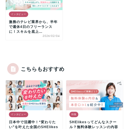
インタビュー
激務のテレビ業界から、半年
で週休4日のフリーランス
に！スキルを底上...
2026/02/04
こちらもおすすめ
インタビュー
特集
日本中で活躍中！“変わりた
SHElikesってどんなスクー
い”を叶えた全国のSHElikes
ル？無料体験レッスンの内容