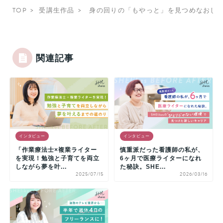
TOP
受講生作品
身の回りの「もやっと」を見つめなおし
関連記事
インタビュー
インタビュー
「作業療法士×複業ライター
慎重派だった看護師の私が、
を実現！勉強と子育てを両立
6ヶ月で医療ライターになれ
しながら夢を叶...
た秘訣。SHE...
2025/07/15
2026/03/16