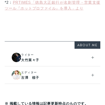
*2：
PRTIMES「徳島大正銀行が名刺管理・営業支援
ツール『ホットプロファイル』を導入」より
ABOUT ME
ライター
大竹菜々子
エディター
古澤 椋子
※ 掲載している情報は記事更新時点のものです。