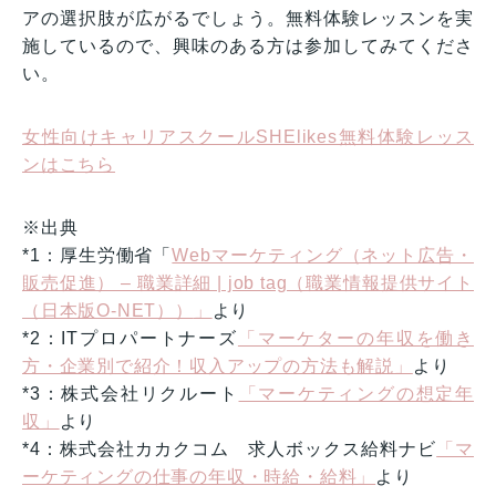
アの選択肢が広がるでしょう。無料体験レッスンを実
施しているので、興味のある方は参加してみてくださ
い。
女性向けキャリアスクールSHElikes無料体験レッス
ンはこちら
※出典
*1：厚生労働省「
Webマーケティング（ネット広告・
販売促進） – 職業詳細 | job tag（職業情報提供サイト
（日本版O-NET））
」
より
*2：ITプロパートナーズ
「マーケターの年収を働き
方・企業別で紹介！収入アップの方法も解説」
より
*3：株式会社リクルート
「マーケティングの想定年
収」
より
*4：株式会社カカクコム 求人ボックス給料ナビ
「マ
ーケティングの仕事の年収・時給・給料」
より