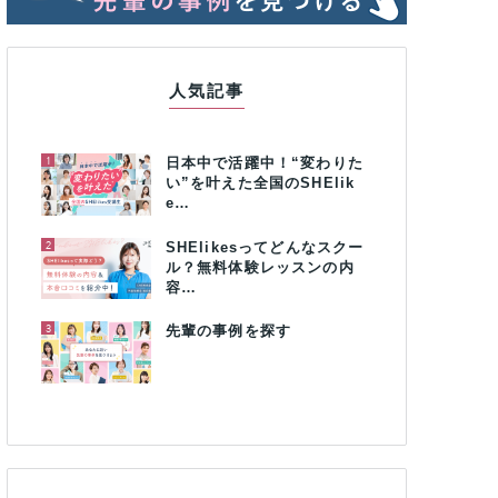
人気記事
1
日本中で活躍中！“変わりた
い”を叶えた全国のSHElik
e…
2
SHElikesってどんなスクー
ル？無料体験レッスンの内
容…
3
先輩の事例を探す