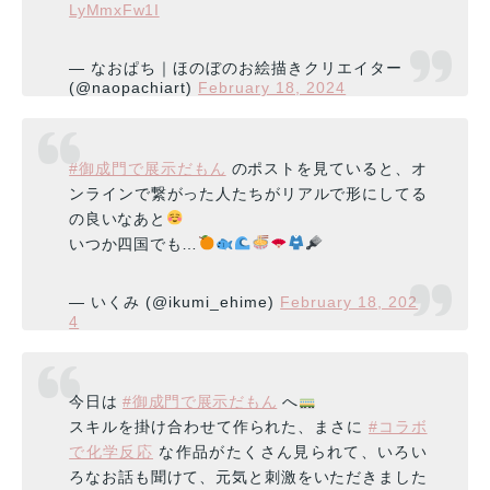
LyMmxFw1I
— なおぱち｜ほのぼのお絵描きクリエイター
(@naopachiart)
February 18, 2024
#御成門で展示だもん
のポストを見ていると、オ
ンラインで繋がった人たちがリアルで形にしてる
の良いなあと
いつか四国でも…
— いくみ (@ikumi_ehime)
February 18, 202
4
今日は
#御成門で展示だもん
へ
スキルを掛け合わせて作られた、まさに
#コラボ
で化学反応
な作品がたくさん見られて、いろい
ろなお話も聞けて、元気と刺激をいただきました