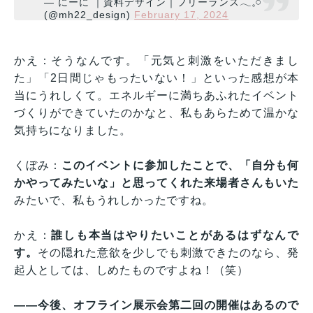
— にーに ｜資料デザイン｜フリーランス𓂃𓈒𓏸
(@mh22_design)
February 17, 2024
かえ：そうなんです。「元気と刺激をいただきまし
た」「2日間じゃもったいない！」といった感想が本
当にうれしくて。エネルギーに満ちあふれたイベント
づくりができていたのかなと、私もあらためて温かな
気持ちになりました。
くぼみ：
このイベントに参加したことで、「自分も何
かやってみたいな」と思ってくれた来場者さんもいた
みたいで、私もうれしかったですね。
かえ：
誰しも本当はやりたいことがあるはずなんで
す。
その隠れた意欲を少しでも刺激できたのなら、発
起人としては、しめたものですよね！（笑）
——今後、オフライン展示会第二回の開催はあるので