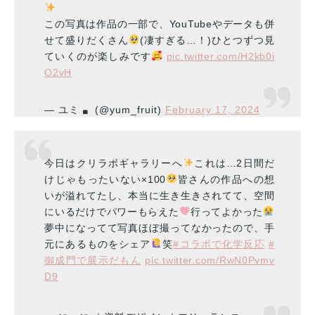
この写真は作品の一部で、YouTubeやデータも併
せて盛りだくさん
(凄すぎる…！)ひとつずつ見
ていくのが楽しみです
pic.twitter.com/H2kb0i
O2vH
— ユミ
(@yum_fruit)
February 17, 2024
今日はクリラボギャラリーへ
これは…2日間だ
けじゃもったいない×100
皆さんの作品への想
いが溢れてたし、本当に生き生きされてて、空間
にいるだけでパワーもらえた
行ってよかった
夢中になってて写真ほぼ撮ってなかったので、手
元にあるものをシェア
笑
#コラボで化学反応
#
御成門で展示だもん
pic.twitter.com/RwN0Pvmv
D9