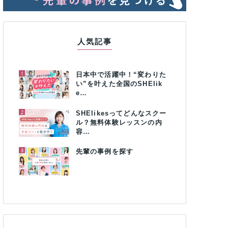
人気記事
1
日本中で活躍中！“変わりた
い”を叶えた全国のSHElik
e…
2
SHElikesってどんなスクー
ル？無料体験レッスンの内
容…
3
先輩の事例を探す