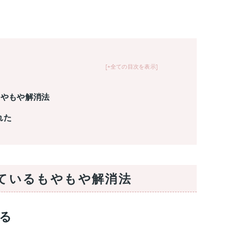
+全ての目次を表示
もやもや解消法
れた
しているもやもや解消法
る