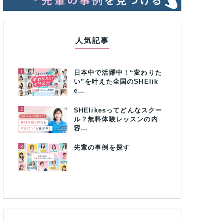
人気記事
1
日本中で活躍中！“変わりた
い”を叶えた全国のSHElik
e…
2
SHElikesってどんなスクー
ル？無料体験レッスンの内
容…
3
先輩の事例を探す