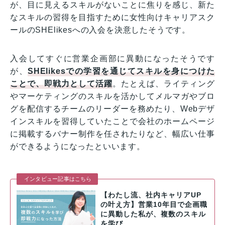
が、目に見えるスキルがないことに焦りを感じ、新た
なスキルの習得を目指すために女性向けキャリアスク
ールのSHElikesへの入会を決意したそうです。
入会してすぐに営業企画部に異動になったそうです
が、
SHElikesでの学習を通じてスキルを身につけた
ことで、即戦力として活躍
。たとえば、ライティング
やマーケティングのスキルを活かしてメルマガやブロ
グを配信するチームのリーダーを務めたり、Webデザ
インスキルを習得していたことで会社のホームページ
に掲載するバナー制作を任されたりなど、幅広い仕事
ができるようになったといいます。
インタビュー記事はこちら
【わたし流、社内キャリアUP
の叶え方】営業10年目で企画職
に異動した私が、複数のスキル
を学び…